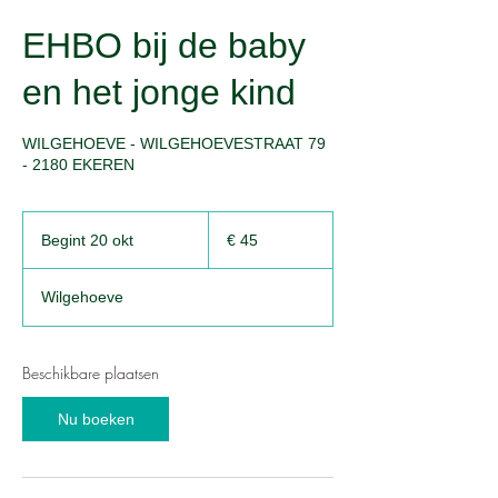
EHBO bij de baby
en het jonge kind
WILGEHOEVE - WILGEHOEVESTRAAT 79
- 2180 EKEREN
45
euro
Begint 20 okt
B
€ 45
e
g
Wilgehoeve
i
n
t
2
Beschikbare plaatsen
0
o
Nu boeken
k
t