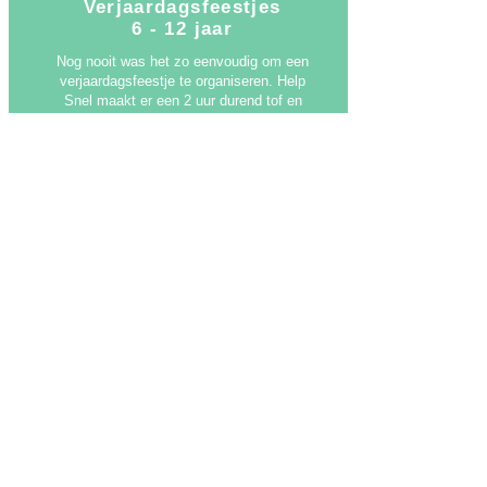
Verjaardagsfeestjes
6 - 12 jaar
Nog nooit was het zo eenvoudig om een
verjaardagsfeestje te organiseren. Help
Snel maakt er een 2 uur durend tof en
kind- vriendelijk gebeuren van. De
kinderen gaan naar huis met een unieke
ervaring en zijn intussen ook getraind
om hulp te kunnen bieden bij
eenvoudige maar ook in
levensbedreigende situaties!
Voor wie:
Kinderen van 6 tot 12 jaar
Maximaal 10 kinderen
Contacteer ons
Opleidingen op maat
Zit jij met een specifieke vraag en wens