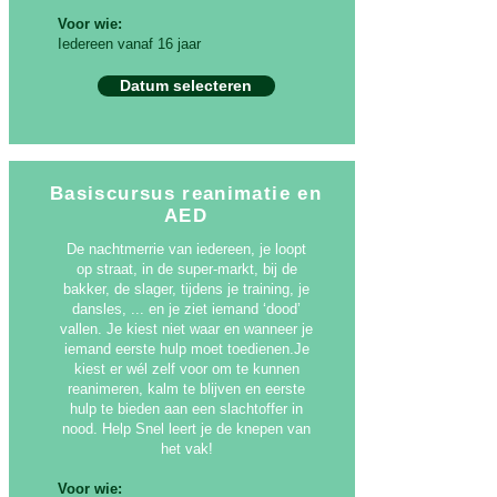
Voor wie:
Iedereen vanaf 16 jaar
Datum selecteren
Basiscursus reanimatie en
AED
De nachtmerrie van iedereen, je loopt
op straat, in de super-markt, bij de
bakker, de slager, tijdens je training, je
dansles, ... en je ziet iemand ‘dood’
vallen. Je kiest niet waar en wanneer je
iemand eerste hulp moet toedienen.Je
kiest er wél zelf voor om te kunnen
reanimeren, kalm te blijven en eerste
hulp te bieden aan een slachtoffer in
nood. Help Snel leert je de knepen van
het vak!
Voor wie: