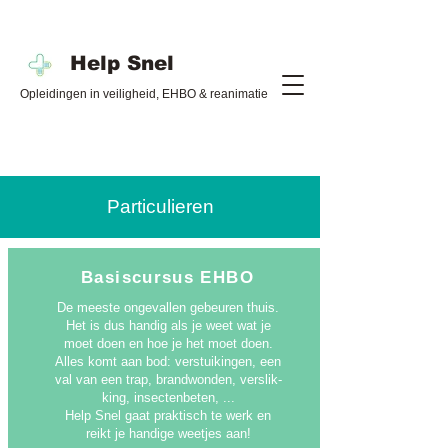
Help Snel
Opleidingen in veiligheid, EHBO & reanimatie
Particulieren
Basiscursus EHBO
De meeste ongevallen gebeuren thuis.
Het is dus handig als je weet wat je
moet doen en hoe je het moet doen.
Alles komt aan bod: verstuikingen, een
val van een trap, brandwonden, verslik-
king, insectenbeten, ...
Help Snel gaat praktisch te werk en
reikt je handige weetjes aan!