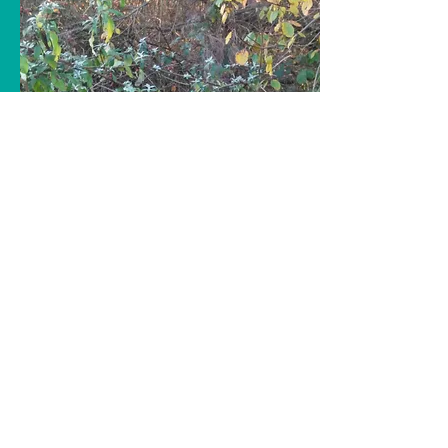
Ik ben
Sophie Van Antwerpen
,
verpleegkundige van opleiding.
Met bijna 25 jaar werkervaring in zowel
Klina en GZA ziekenhuizen, waarvan 15